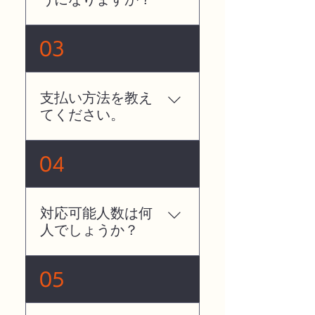
移動手段は車です。 北九
03
州市内・直方市内は交通
費のご負担はございませ
ん。
支払い方法を教え
てください。
お支払い方法は指定口座
04
への口座振り込み、もし
くは当日の現金支払いに
て承っております。 お振
対応可能人数は何
込の場合は作業完了後に
人でしょうか？
ご請求を行いますので期
日内にお振込をお願いい
対応は基本的に私一人で
たします。領収書の発行
05
行なっております。
も承っております。