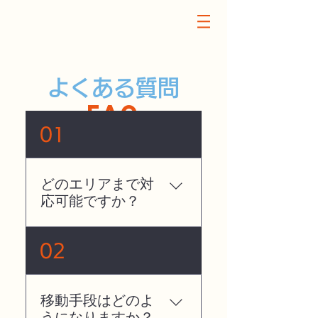
​よくある質問
FAQ
01
どのエリアまで対
応可能ですか？
対応可能エリアは【福岡
02
県内】となっておりま
す。 エリアごとの交通費
に上記料金表をご参照く
移動手段はどのよ
ださい。
うになりますか？