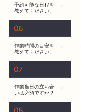
予約可能な日程を
教えてください。
ご予約の状況などにより
06
変化しますが、土日・平
日どちらも承っておりま
す。お問合せフォームか
作業時間の目安を
LINE追加、SNSのDMか
教えてください。
ら一度お問い合わせくだ
さいませ。
「整理収納サービス」の
07
場合は４LDKの一軒家で
１エリア（キッチン、リ
ビングなど）あたりおよ
作業当日の立ち合
そ3時間〜が目安になり
いは必須ですか？
ます。一軒丸ごとなどの
ご依頼の場合はご予約状
はい、原則立ち合いはお
況なども踏まえ、個別に
08