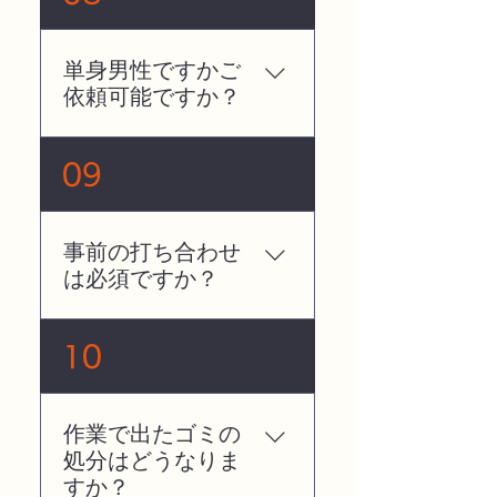
願いしております。個別
見積もりいたしますので
の状況に応じて、立ち合
お気軽にお問い合わせく
いなしでも作業が可能な
ださい。
単身男性ですかご
場合もございますので一
依頼可能ですか？
度ご相談くださいませ。
申し訳ございません。女
09
性一人でお伺いしますの
で、ご紹介のお客様以外
の単身での男性様宅には
事前の打ち合わせ
お伺いできません。
は必須ですか？
はい、サービスのクオリ
10
ティを保つために必ずお
願いしております。あく
までもお客様の現状を適
作業で出たゴミの
切に把握した上での作業
処分はどうなりま
になります。また事前の
すか？